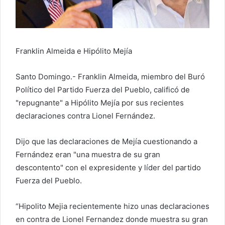
e
o
e
l
Franklin Almeida e Hipólito Mejía
e
c
Santo Domingo.- Franklin Almeida, miembro del Buró
t
Político del Partido Fuerza del Pueblo, calificó de
r
ó
"repugnante" a Hipólito Mejía por sus recientes
n
declaraciones contra Lionel Fernández.
i
c
Dijo que las declaraciones de Mejía cuestionando a
o
Fernández eran "una muestra de su gran
descontento" con el expresidente y líder del partido
Fuerza del Pueblo.
“Hipolito Mejia recientemente hizo unas declaraciones
en contra de Lionel Fernandez donde muestra su gran