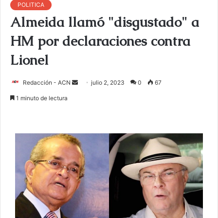
POLITICA
Almeida llamó "disgustado" a
HM por declaraciones contra
Lionel
Redacción - ACN
E
julio 2, 2023
0
67
n
1 minuto de lectura
v
i
a
r
u
n
c
o
r
r