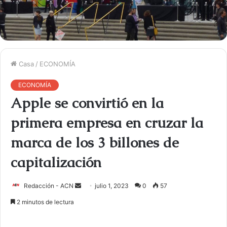
Casa
/
ECONOMÍA
ECONOMÍA
Apple se convirtió en la
primera empresa en cruzar la
marca de los 3 billones de
capitalización
Redacción - ACN
E
julio 1, 2023
0
57
n
2 minutos de lectura
v
i