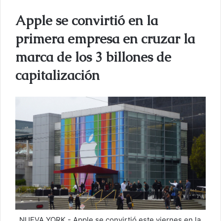
a
Apple se convirtió en la
r
u
primera empresa en cruzar la
n
marca de los 3 billones de
c
o
capitalización
r
r
e
o
e
l
e
c
t
r
ó
n
, NUEVA YORK.- Apple se convirtió este viernes en la
i