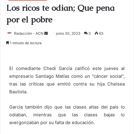
Los ricos te odian; Que pena
por el pobre
Redacción - ACN
E
junio 30, 2023
0
63
n
1 minuto de lectura
v
i
a
El comediante Chedi García calificó este jueves al
r
empresario Santiago Matías como un "cáncer social",
u
tras las críticas que emitió contra su hija Chelsea
n
c
Bautista.
o
r
García también dijo que las clases altas del país lo
r
odiaban, mientras que las clases bajas lo
e
avergonzaban por su falta de educación.
o
e