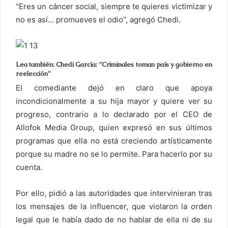
“Eres un cáncer social, siempre te quieres victimizar y
l
no es así… promueves el odio”, agregó Chedi.
e
c
t
r
Lea también: Chedi García: “Criminales toman país y gobierno en
reelección”
ó
n
El comediante dejó en claro que apoya
i
incondicionalmente a su hija mayor y quiere ver su
c
progreso, contrario a lo declarado por el CEO de
o
Allofok Media Group, quien expresó en sus últimos
programas que ella no está creciendo artísticamente
porque su madre no se lo permite. Para hacerlo por su
cuenta.
Por ello, pidió a las autoridades que intervinieran tras
los mensajes de la influencer, que violaron la orden
legal que le había dado de no hablar de ella ni de su