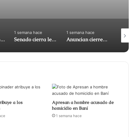
1 semana hace
1 semana hace
1 semana
Apresan a tres por maniobras temerarias en motocicletas
Senado cierra legislatura con 122 leyes aprobadas
Anuncian cierres en el Malecón por Juegos Centroamericanos
ribuye a los
Apresan a hombre acusado de
s
homicidio en Baní
ace
1 semana hace