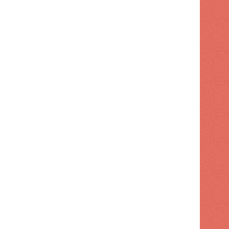
 hace
1 semana hace
1 semana hace
Turismo supervisa intervención en playa El Faro de SPM
Código Penal entra en vigor con 32 cambios
Ayuntamiento de SDE aumenta tarifas para publicidad exterior