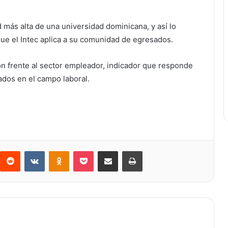
 más alta de una universidad dominicana, y así lo
que el Intec aplica a su comunidad de egresados.
ón frente al sector empleador, indicador que responde
s ​​en el campo laboral.
Reddit
VKontakte
Odnoklassniki
Bolsillo
Compartir a través de Correo electrónico
Imprimir