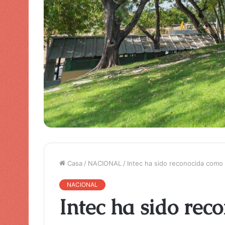
Casa
/
NACIONAL
/
Intec ha sido reconocida como 
NACIONAL
Intec ha sido rec