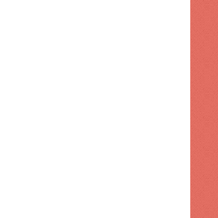
NACIONAL
1 semana hace
Apresan a tres por maniobr
motocicleta