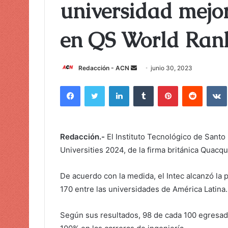
universidad mejor
en QS World Ran
Redacción - ACN
E
junio 30, 2023
n
Facebook
Twitter
LinkedIn
Tumblr
Pinterest
Reddit
VK
v
i
a
r
Redacción.-
El Instituto Tecnológico de Santo
u
Universities 2024, de la firma británica Quac
n
c
De acuerdo con la medida, el Intec alcanzó la 
o
170 entre las universidades de América Latina.
r
r
Según sus resultados, 98 de cada 100 egresados
e
o