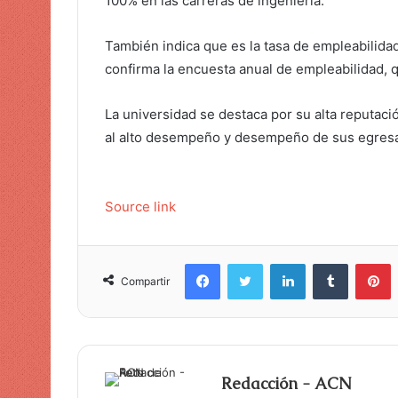
100% en las carreras de ingeniería.
e
l
También indica que es la tasa de empleabilidad
e
confirma la encuesta anual de empleabilidad, 
c
t
La universidad se destaca por su alta reputaci
r
al alto desempeño y desempeño de sus egresado
ó
n
i
Source link
c
o
Facebook
Twitter
LinkedIn
Tumblr
Pinterest
Compartir
Redacción - ACN