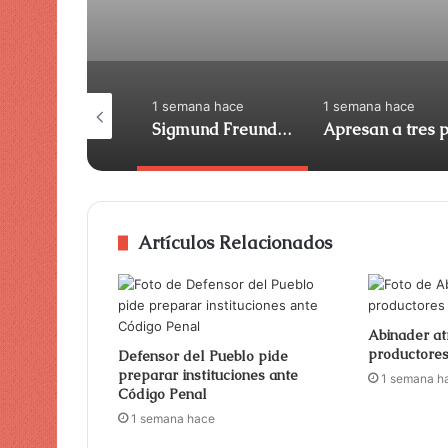
semana hace
1 semana hace
1 semana hace
Razones por las que adolescentes cumplen prisión en RD
Sigmund Freund destaca avances en la modernización del Estado
Artículos Relacionados
Abinader at
productore
Defensor del Pueblo pide
preparar instituciones ante
1 semana h
Código Penal
1 semana hace