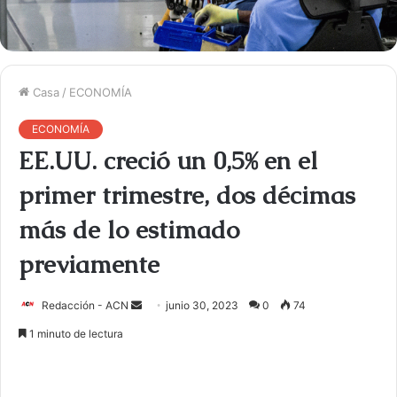
Casa
/
ECONOMÍA
ECONOMÍA
EE.UU. creció un 0,5% en el
primer trimestre, dos décimas
más de lo estimado
previamente
Redacción - ACN
E
junio 30, 2023
0
74
n
1 minuto de lectura
v
i
a