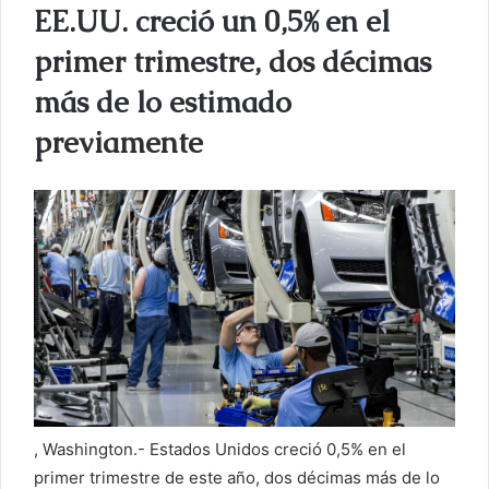
EE.UU. creció un 0,5% en el
r
u
primer trimestre, dos décimas
n
más de lo estimado
c
o
previamente
r
r
e
o
e
l
e
c
t
r
ó
n
, Washington.- Estados Unidos creció 0,5% en el
i
primer trimestre de este año, dos décimas más de lo