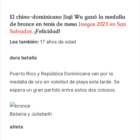
i
a
El chino-dominicano Jiaji Wu ganó la medalla
r
de bronce en tenis de mesa
Juegos 2023 en San
u
Salvador
. ¡Felicidad!
n
c
Lea también:
17 años de edad
o
r
dura batalla
r
e
Puerto Rico y República Dominicana van por la
o
medalla de oro en voleibol de playa esta tarde. Se
e
espera un gran partido entre estos dos colosos.
l
e
c
Betania y Juliebeth
t
r
atleta
ó
n