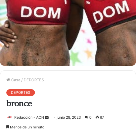
Casa
/
DEPORTES
DEPORTES
bronce
Redacción - ACN
E
junio 28, 2023
0
67
n
Menos de un minuto
v