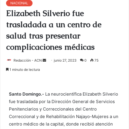
NACIONAL
Elizabeth Silverio fue
trasladada a un centro de
salud tras presentar
complicaciones médicas
Redacción - ACN
E
junio 27, 2023
0
75
n
1 minuto de lectura
v
i
a
Santo Domingo.-
La neurocientífica Elizabeth Silverio
r
fue trasladada por la Dirección General de Servicios
u
Penitenciarios y Correccionales del Centro
n
c
Correccional y de Rehabilitación Najayo-Mujeres a un
o
centro médico de la capital, donde recibió atención