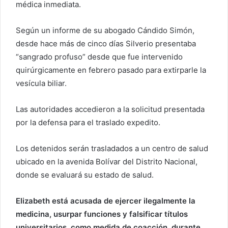
r
médica inmediata.
r
e
Según un informe de su abogado Cándido Simón,
o
desde hace más de cinco días Silverio presentaba
e
“sangrado profuso” desde que fue intervenido
l
quirúrgicamente en febrero pasado para extirparle la
e
vesícula biliar.
c
t
Las autoridades accedieron a la solicitud presentada
r
por la defensa para el traslado expedito.
ó
n
Los detenidos serán trasladados a un centro de salud
i
c
ubicado en la avenida Bolívar del Distrito Nacional,
o
donde se evaluará su estado de salud.
Elizabeth está acusada de ejercer ilegalmente la
medicina, usurpar funciones y falsificar títulos
universitarios, como medida de coacción, durante