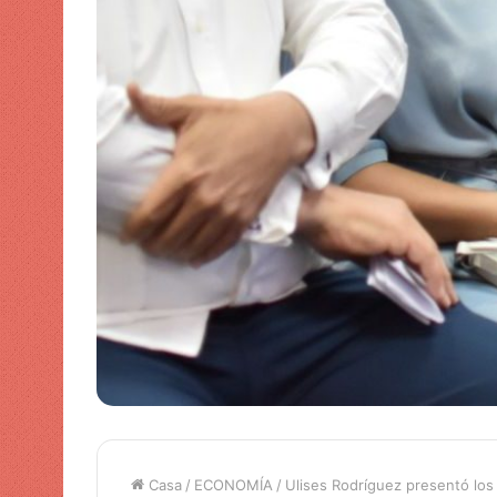
Casa
/
ECONOMÍA
/
Ulises Rodríguez presentó los 