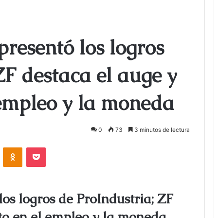
presentó los logros
ZF destaca el auge y
 empleo y la moneda
0
73
3 minutos de lectura
ontakte
Odnoklassniki
Bolsillo
los logros de ProIndustria; ZF
to en el empleo y la moneda