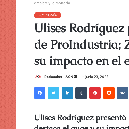
empleo y la moneda
ECONOMÍA
Ulises Rodríguez 
de ProIndustria; 
su impacto en el
Redacción - ACN
E
junio 23, 2023
n
Facebook
Twitter
LinkedIn
Tumblr
Pinterest
Reddit
VK
v
i
a
r
Ulises Rodríguez presentó 
u
n
destaca el auge y su impac