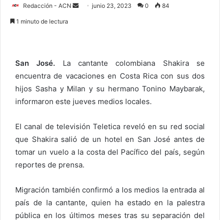
Redacción - ACN
E
junio 23, 2023
0
84
n
1 minuto de lectura
v
i
a
San José.
La cantante colombiana Shakira se
r
encuentra de vacaciones en Costa Rica con sus dos
u
hijos Sasha y Milan y su hermano Tonino Maybarak,
n
c
informaron este jueves medios locales.
o
r
El canal de televisión Teletica reveló en su red social
r
que Shakira salió de un hotel en San José antes de
e
tomar un vuelo a la costa del Pacífico del país, según
o
reportes de prensa.
e
l
Migración también confirmó a los medios la entrada al
e
país de la cantante, quien ha estado en la palestra
c
pública en los últimos meses tras su separación del
t