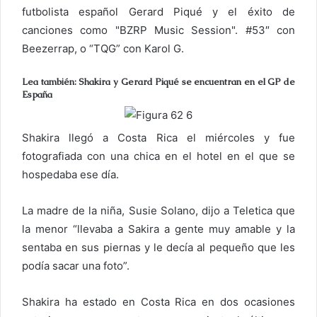
futbolista español Gerard Piqué y el éxito de
r
canciones como "BZRP Music Session". #53″ con
ó
Beezerrap, o “TQG” con Karol G.
n
i
Lea también: Shakira y Gerard Piqué se encuentran en el GP de
c
España
o
Shakira llegó a Costa Rica el miércoles y fue
fotografiada con una chica en el hotel en el que se
hospedaba ese día.
La madre de la niña, Susie Solano, dijo a Teletica que
la menor “llevaba a Sakira a gente muy amable y la
sentaba en sus piernas y le decía al pequeño que les
podía sacar una foto”.
Shakira ha estado en Costa Rica en dos ocasiones