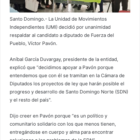
e
o
e
Santo Domingo.- La Unidad de Movimientos
l
Independientes (UMI) decidió por unanimidad
e
respaldar al candidato a diputado de Fuerza del
c
Pueblo, Víctor Pavón.
t
r
Aníbal García Duvargay, presidente de la entidad,
ó
explicó que “decidimos apoyar a Pavón porque
n
entendemos que con él se tramitan en la Cámara de
i
c
Diputados los proyectos de ley que harán posible el
o
progreso y desarrollo de Santo Domingo Norte (SDN)
y el resto del país".
Dijo creer en Pavón porque “es un político y
comunitario solidario con los que menos tienen,
entregándose en cuerpo y alma para encontrar