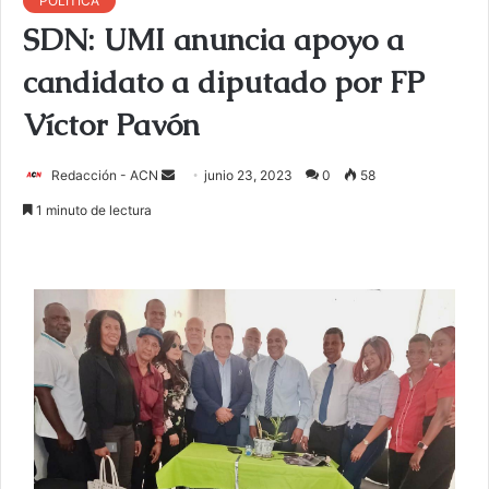
POLITICA
SDN: UMI anuncia apoyo a
candidato a diputado por FP
Víctor Pavón
Redacción - ACN
E
junio 23, 2023
0
58
n
1 minuto de lectura
v
i
a
r
u
n
c
o
r
r