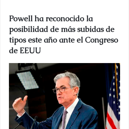
i
a
Powell ha reconocido la
r
u
posibilidad de más subidas de
n
tipos este año ante el Congreso
c
o
de EEUU
r
r
e
o
e
l
e
c
t
r
ó
n