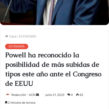
Casa
/
ECONOMÍA
ECONOMÍA
Powell ha reconocido la
posibilidad de más subidas de
tipos este año ante el Congreso
de EEUU
Redacción - ACN
E
junio 21, 2023
0
63
n
2 minutos de lectura
v