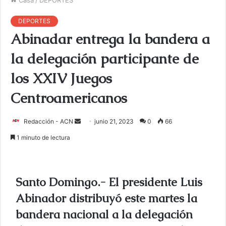
DEPORTES
Abinadar entrega la bandera a
la delegación participante de
los XXIV Juegos
Centroamericanos
Redacción - ACN
E
junio 21, 2023
0
66
n
1 minuto de lectura
v
i
a
Santo Domingo.- El presidente Luis
r
u
Abinador distribuyó este martes la
n
bandera nacional a la delegación
c