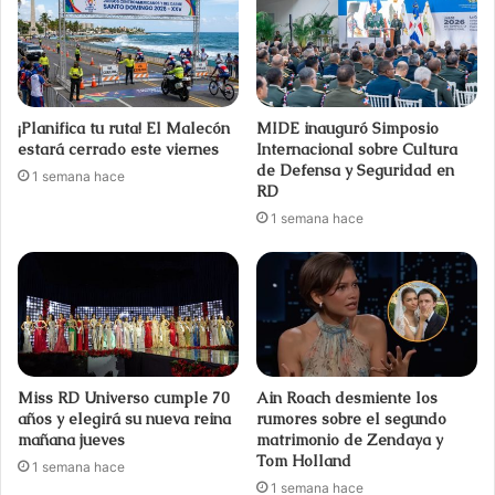
¡Planifica tu ruta! El Malecón
MIDE inauguró Simposio
estará cerrado este viernes
Internacional sobre Cultura
de Defensa y Seguridad en
1 semana hace
RD
1 semana hace
Miss RD Universo cumple 70
Ain Roach desmiente los
años y elegirá su nueva reina
rumores sobre el segundo
mañana jueves
matrimonio de Zendaya y
Tom Holland
1 semana hace
1 semana hace