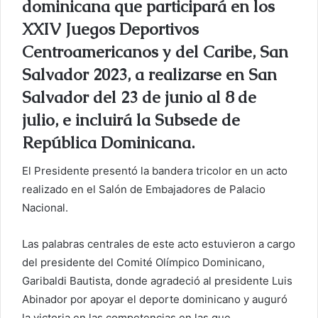
dominicana que participará en los
o
r
XXIV Juegos Deportivos
r
Centroamericanos y del Caribe, San
e
Salvador 2023, a realizarse en San
o
e
Salvador del 23 de junio al 8 de
l
julio, e incluirá la Subsede de
e
República Dominicana.
c
t
El Presidente presentó la bandera tricolor en un acto
r
realizado en el Salón de Embajadores de Palacio
ó
Nacional.
n
i
Las palabras centrales de este acto estuvieron a cargo
c
del presidente del Comité Olímpico Dominicano,
o
Garibaldi Bautista, donde agradeció al presidente Luis
Abinador por apoyar el deporte dominicano y auguró
la victoria en las competencias en las que