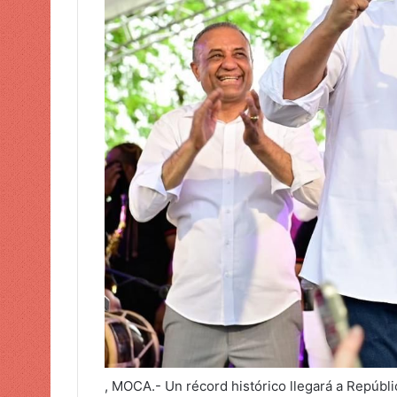
o
e
l
e
c
t
r
ó
n
i
c
o
, MOCA.- Un récord histórico llegará a Repúbli