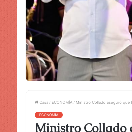
Casa
/
ECONOMÍA
/
Ministro Collado aseguró que R
ECONOMÍA
Ministro Collado