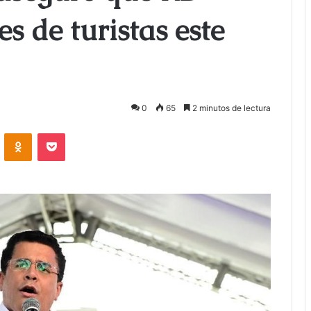
es de turistas este
0
65
2 minutos de lectura
ontakte
Odnoklassniki
Bolsillo