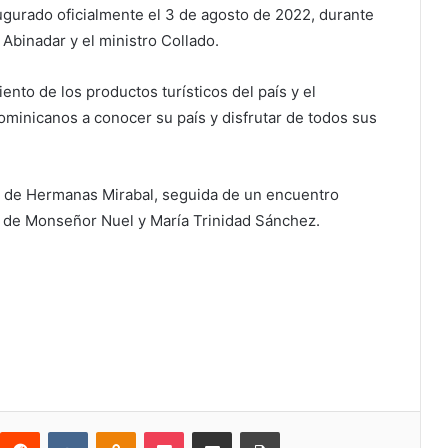
augurado oficialmente el 3 de agosto de 2022, durante
 Abinadar y el ministro Collado.
ento de los productos turísticos del país y el
dominicanos a conocer su país y disfrutar de todos sus
cia de Hermanas Mirabal, seguida de un encuentro
o de Monseñor Nuel y María Trinidad Sánchez.
Reddit
VKontakte
Odnoklassniki
Bolsillo
Compartir a través de Correo electrónico
Imprimir