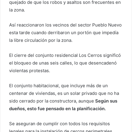
quejado de que los robos y asaltos son frecuentes en
o
la zona.
e
l
Así reaccionaron los vecinos del sector Pueblo Nuevo
e
esta tarde cuando derribaron un portón que impedía
c
la libre circulación por la zona.
t
r
El cierre del conjunto residencial Los Cerros significó
ó
el bloqueo de unas seis calles, lo que desencadenó
n
violentas protestas.
i
c
o
El conjunto habitacional, que incluye más de un
centenar de viviendas, es un solar privado que no ha
sido cerrado por la constructora, aunque
Según sus
dueños, esto fue pensado en la planificación.
Se aseguran de cumplir con todos los requisitos
legales para la instalación de cercos perimetrales,