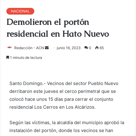
NACIONAL
Demolieron el portón
residencial en Hato Nuevo
Redacción - ACN
E
junio 16, 2023
0
65
n
1 minuto de lectura
v
i
a
Santo Domingo.- Vecinos del sector Pueblo Nuevo
r
derribaron este jueves el cerco perimetral que se
u
colocó hace unos 15 días para cerrar el conjunto
n
c
residencial Los Cerros en Los Alcárizos.
o
r
Según las víctimas, la alcaldía del municipio aprobó la
r
instalación del portón, donde los vecinos se han
e