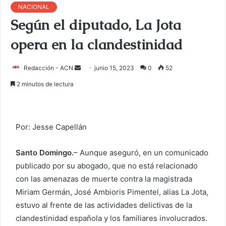
NACIONAL
Según el diputado, La Jota
opera en la clandestinidad
Redacción - ACN
E
junio 15, 2023
0
52
n
2 minutos de lectura
v
i
a
Por: Jesse Capellán
r
u
Santo Domingo.
– Aunque aseguró, en un comunicado
n
publicado por su abogado, que no está relacionado
c
o
con las amenazas de muerte contra la magistrada
r
Miriam Germán, José Ambioris Pimentel, alias La Jota,
r
estuvo al frente de las actividades delictivas de la
e
clandestinidad española y los familiares involucrados.
o