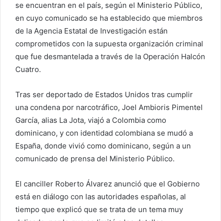
se encuentran en el país, según el Ministerio Público,
e
en cuyo comunicado se ha establecido que miembros
l
de la Agencia Estatal de Investigación están
e
comprometidos con la supuesta organización criminal
c
que fue desmantelada a través de la Operación Halcón
t
Cuatro.
r
ó
Tras ser deportado de Estados Unidos tras cumplir
n
i
una condena por narcotráfico, Joel Ambioris Pimentel
c
García, alias La Jota, viajó a Colombia como
o
dominicano, y con identidad colombiana se mudó a
España, donde vivió como dominicano, según a un
comunicado de prensa del Ministerio Público.
El canciller Roberto Álvarez anunció que el Gobierno
está en diálogo con las autoridades españolas, al
tiempo que explicó que se trata de un tema muy