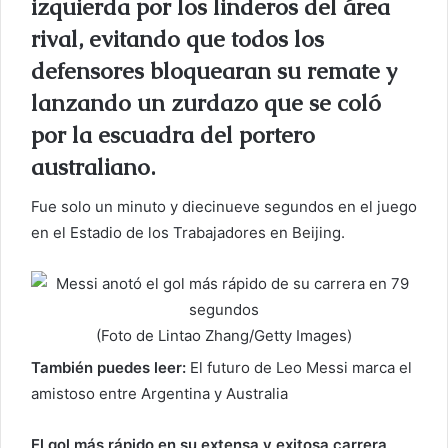
izquierda por los linderos del área
e
l
rival, evitando que todos los
e
defensores bloquearan su remate y
c
lanzando un zurdazo que se coló
t
r
por la escuadra del portero
ó
australiano.
n
i
Fue solo un minuto y diecinueve segundos en el juego
c
en el Estadio de los Trabajadores en Beijing.
o
(Foto de Lintao Zhang/Getty Images)
También puedes leer:
El futuro de Leo Messi marca el
amistoso entre Argentina y Australia
El gol más rápido en su extensa y exitosa carrera