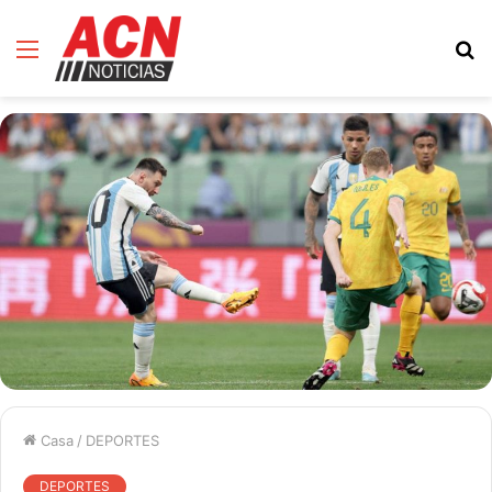
Menú
B
d
Casa
/
DEPORTES
DEPORTES