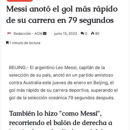
Messi anotó el gol más rápido
de su carrera en 79 segundos
Redacción - ACN
E
junio 15, 2023
0
80
n
1 minuto de lectura
v
i
a
BEIJING.- El argentino Leo Messi, capitán de la
r
selección de su país, anotó en un partido amistoso
u
contra Australia este jueves de enero en Beijing, el
n
c
gol más rápido de su carrera deportiva, superando el
o
gol de la selección oceánica 79 segundos después.
r
r
También lo hizo "como Messi",
e
recorriendo el balón de derecha a
o