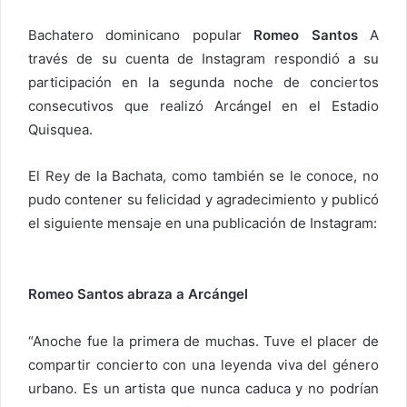
a
Bachatero dominicano popular
Romeo Santos
A
r
través de su cuenta de Instagram respondió a su
u
participación en la segunda noche de conciertos
n
c
consecutivos que realizó Arcángel en el Estadio
o
Quisquea.
r
r
El Rey de la Bachata, como también se le conoce, no
e
pudo contener su felicidad y agradecimiento y publicó
o
el siguiente mensaje en una publicación de Instagram:
e
l
e
Romeo Santos abraza a Arcángel
c
t
“Anoche fue la primera de muchas. Tuve el placer de
r
compartir concierto con una leyenda viva del género
ó
urbano. Es un artista que nunca caduca y no podrían
n