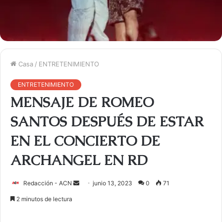
Casa
/
ENTRETENIMIENTO
ENTRETENIMIENTO
MENSAJE DE ROMEO
SANTOS DESPUÉS DE ESTAR
EN EL CONCIERTO DE
ARCHANGEL EN RD
Redacción - ACN
E
junio 13, 2023
0
71
n
2 minutos de lectura
v
i