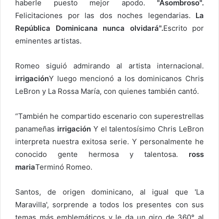
i
haberle puesto mejor apodo.
"Asombroso".
c
Felicitaciones por las dos noches legendarias.
La
o
República Dominicana nunca olvidará".
Escrito por
eminentes artistas.
Romeo siguió admirando al artista internacional.
irrigación
Y luego mencionó a los dominicanos Chris
LeBron y La Rossa María, con quienes también cantó.
“También he compartido escenario con superestrellas
panameñas
irrigación
Y el talentosísimo Chris LeBron
interpreta nuestra exitosa serie. Y personalmente he
conocido gente hermosa y talentosa.
ross
maria
Terminó Romeo.
Santos, de origen dominicano, al igual que 'La
Maravilla', sorprende a todos los presentes con sus
temas más emblemáticos y le da un giro de 360° al