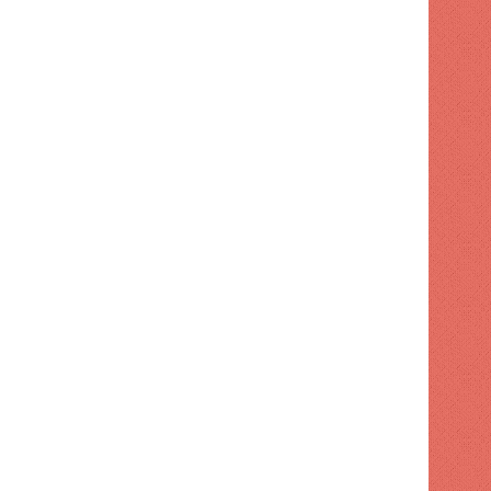
NACIONAL
2 semanas hace
Apresan a tres por maniobr
motocicleta
s hace
2 semanas hace
2 semanas hace