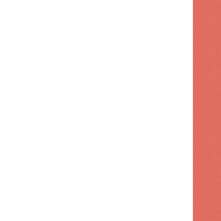
Turismo supervisa intervención en playa El Faro de SPM
Código Penal entra en vigor con 32 cambios
Ayuntamiento de SDE aumenta tarifas para publicidad exterior