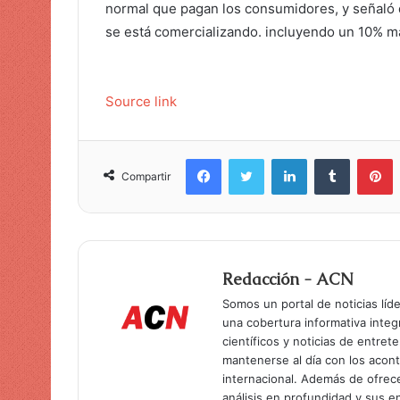
normal que pagan los consumidores, y señaló 
n
se está comercializando. incluyendo un 10% m
i
c
o
Source link
Facebook
Twitter
LinkedIn
Tumblr
Pinterest
Compartir
Redacción - ACN
Somos un portal de noticias líd
una cobertura informativa inte
científicos y noticias de entret
mantenerse al día con los acon
internacional. Además de ofrec
análisis en profundidad y sus 