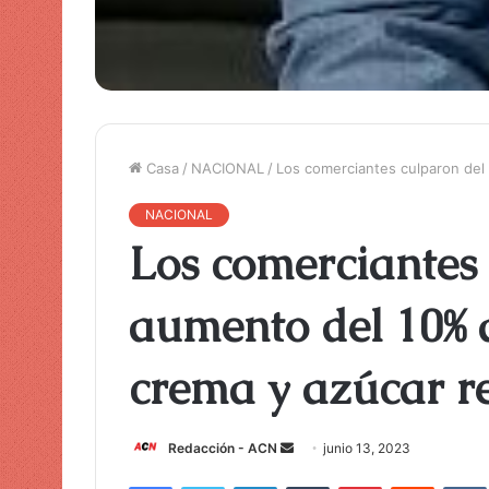
Casa
/
NACIONAL
/
Los comerciantes culparon del 
NACIONAL
Los comerciantes
aumento del 10% a
crema y azúcar r
Redacción - ACN
E
junio 13, 2023
n
Facebook
Twitter
LinkedIn
Tumblr
Pinterest
Reddit
VK