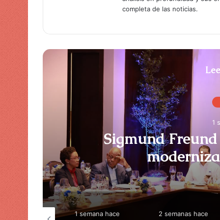
completa de las noticias.
Lee
1 
Sigmund Freund 
moderniza
semana hace
1 semana hace
2 semanas hace