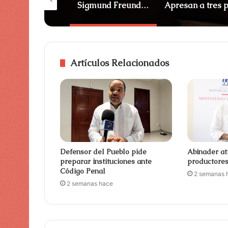
Razones por las que adolescentes cumplen prisión en RD
Sigmund Freund destaca avances en la modernización del Estado
Artículos Relacionados
Defensor del Pueblo pide
Abinader at
preparar instituciones ante
productore
Código Penal
2 semanas 
2 semanas hace