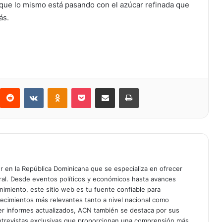
que lo mismo está pasando con el azúcar refinada que
ás.
Reddit
VKontakte
Odnoklassniki
Bolsillo
Compartir a través de Correo electrónico
Imprimir
er en la República Dominicana que se especializa en ofrecer
gral. Desde eventos políticos y económicos hasta avances
enimiento, este sitio web es tu fuente confiable para
tecimientos más relevantes tanto a nivel nacional como
er informes actualizados, ACN también se destaca por sus
entrevistas exclusivas que proporcionan una comprensión más