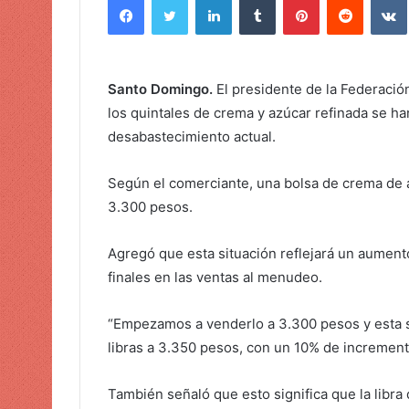
v
i
a
r
Santo Domingo.
El presidente de la Federaci
u
los quintales de crema y azúcar refinada se h
n
desabastecimiento actual.
c
o
Según el comerciante, una bolsa de crema de 
r
3.300 pesos.
r
e
o
Agregó que esta situación reflejará un aument
e
finales en las ventas al menudeo.
l
e
“Empezamos a venderlo a 3.300 pesos y esta
c
libras a 3.350 pesos, con un 10% de incremento
t
r
También señaló que esto significa que la libra
ó