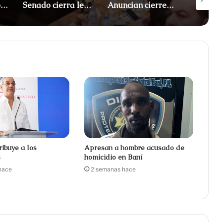
Apresan a tres por maniobras temerarias en motocicletas
Senado cierra legislatura con 122 leyes aprobadas
Anuncian cierres en el Malecón por Juegos Centroamericanos
ribuye a los
Apresan a hombre acusado de
s
homicidio en Baní
hace
2 semanas hace