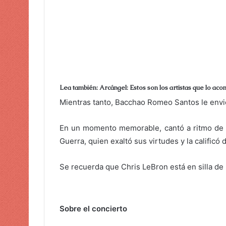
ó
n
i
c
o
Lea también: Arcángel: Estos son los artistas que lo ac
Mientras tanto, Bacchao Romeo Santos le env
En un momento memorable, cantó a ritmo de m
Guerra, quien exaltó sus virtudes y la calificó
Se recuerda que Chris LeBron está en silla de 
Sobre el concierto