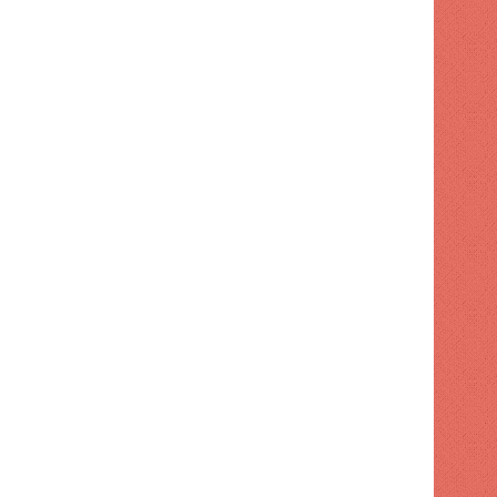
ENTRETENIMIENTO
1 semana hace
"Creo que no quiero nada 
despedida de Neymar de la se