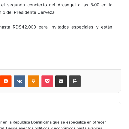
el segundo concierto del Arcángel a las 8:00 en la
nio del Presidente Cerveza.
asta RD$42,000 para invitados especiales y están
Reddit
VKontakte
Odnoklassniki
Bolsillo
Compartir a través de Correo electrónico
Imprimir
er en la República Dominicana que se especializa en ofrecer
gral. Desde eventos políticos y económicos hasta avances