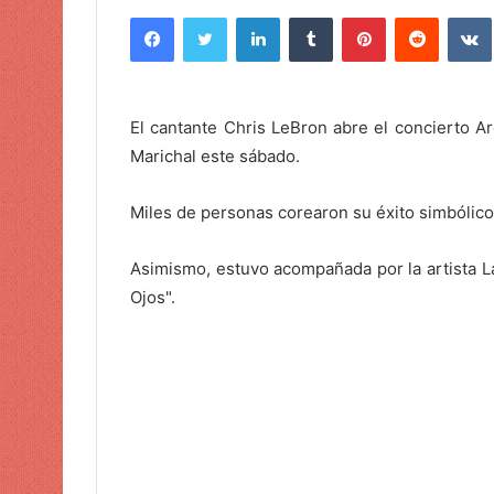
n
Facebook
Twitter
LinkedIn
Tumblr
Pinterest
Reddit
VK
v
i
a
r
El cantante Chris LeBron abre el concierto A
u
Marichal este sábado.
n
c
Miles de personas corearon su éxito simbólico
o
r
Asimismo, estuvo acompañada por la artista L
r
Ojos".
e
o
e
l
e
c
t
r