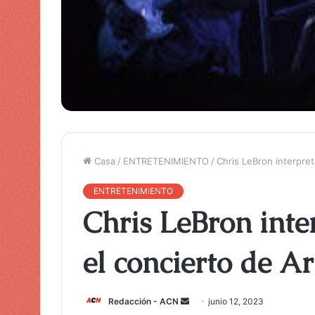
Casa
/
ENTRETENIMIENTO
/
Chris LeBron interpret
ENTRETENIMIENTO
Chris LeBron inte
el concierto de A
Redacción - ACN
E
junio 12, 2023