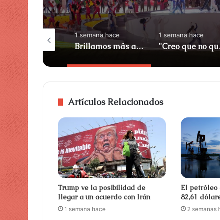
semana hace
1 semana hace
1 semana hace
Denuncian envenenamiento de perros, gatos y gallinas en San Francisco de Macorís: ¿qué preguntan a las autoridades?
Brillamos más allá del deporte
"Creo que no quie
Artículos Relacionados
Trump ve la posibilidad de
El petróleo
llegar a un acuerdo con Irán
82,61 dólar
1 semana hace
2 semanas 