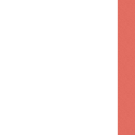
 hace
1 semana hace
1 semana hace
El Dr. Steven Gundry dice que 'comerse protector solar' podría ser el secreto para una piel radiante
Dólar Hoy: Tasas de compra y venta actualizadas para este 28 de julio de 2026
Enfermedad silenciosa que puede dañar el hígado durante años sin síntomas