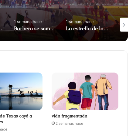
1 semana hace
1 semana hace
1 semana
ro nada más": la amarga despedida de Neymar de la selección de Brasil
Barbero se sometería a dos cirugías más antes de morir Rebecca Brizard, según Salud Pública
La estrella de la suerte de Eduardo María
 de Texas cayó a
vida fragmentada
es
2 semanas hace
hace