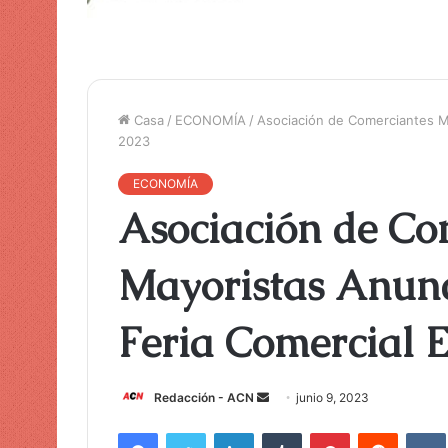
Casa
/
ECONOMÍA
/
Asociación de Comerciantes M
2023
ECONOMÍA
Asociación de Co
Mayoristas Anunc
Feria Comercial
Redacción - ACN
E
junio 9, 2023
n
Facebook
Twitter
LinkedIn
Tumblr
Pinterest
Reddit
VK
v