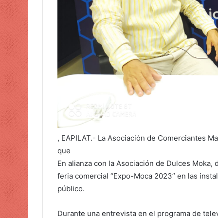
n
i
c
o
, EAPILAT.- La Asociación de Comerciantes May
que
En alianza con la Asociación de Dulces Moka, de
feria comercial “Expo-Moca 2023” en las insta
público.
Durante una entrevista en el programa de televi