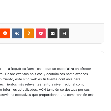
Reddit
VKontakte
Odnoklassniki
Bolsillo
Compartir a través de Correo electrónico
Imprimir
er en la República Dominicana que se especializa en ofrecer
gral. Desde eventos políticos y económicos hasta avances
enimiento, este sitio web es tu fuente confiable para
tecimientos más relevantes tanto a nivel nacional como
er informes actualizados, ACN también se destaca por sus
entrevistas exclusivas que proporcionan una comprensión más