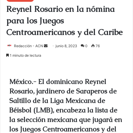
Reynel Rosario en la nómina
para los Juegos
Centroamericanos y del Caribe
Redacción - ACN
E
junio 8, 2023
0
76
n
1 minuto de lectura
v
i
a
México.- El dominicano Reynel
r
u
Rosario, jardinero de Saraperos de
n
Saltillo de la Liga Mexicana de
c
Béisbol (LMB), encabeza la lista de
o
r
la selección mexicana que jugará en
r
los Juegos Centroamericanos y del
e