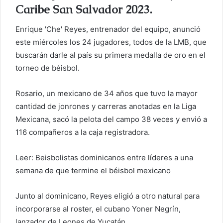
Caribe San Salvador 2023.
o
e
Enrique 'Che' Reyes, entrenador del equipo, anunció
l
este miércoles los 24 jugadores, todos de la LMB, que
e
buscarán darle al país su primera medalla de oro en el
c
torneo de béisbol.
t
r
Rosario, un mexicano de 34 años que tuvo la mayor
ó
n
cantidad de jonrones y carreras anotadas en la Liga
i
Mexicana, sacó la pelota del campo 38 veces y envió a
c
116 compañeros a la caja registradora.
o
Leer: Beisbolistas dominicanos entre líderes a una
semana de que termine el béisbol mexicano
Junto al dominicano, Reyes eligió a otro natural para
incorporarse al roster, el cubano Yoner Negrín,
lanzador de Leones de Yucatán.