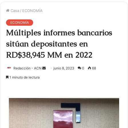
Casa
/
ECONOMÍA
ECONOMÍA
Múltiples informes bancarios
sitúan depositantes en
RD$38,945 MM en 2022
Redacción - ACN
E
junio 8, 2023
0
68
n
1 minuto de lectura
v
i
a
r
u
n
c