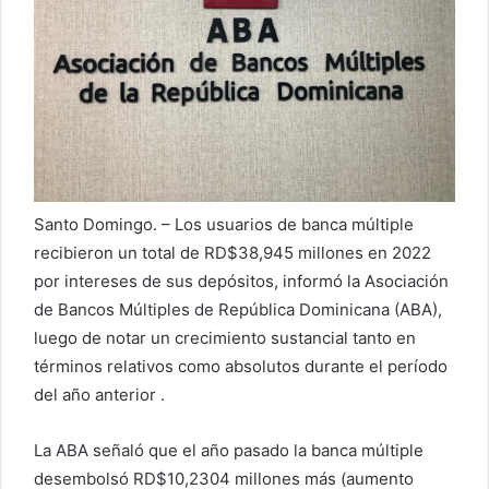
o
r
r
e
o
e
l
e
c
Santo Domingo. – Los usuarios de banca múltiple
t
recibieron un total de RD$38,945 millones en 2022
r
por intereses de sus depósitos, informó la Asociación
ó
de Bancos Múltiples de República Dominicana (ABA),
n
luego de notar un crecimiento sustancial tanto en
i
términos relativos como absolutos durante el período
c
del año anterior .
o
La ABA señaló que el año pasado la banca múltiple
desembolsó RD$10,2304 millones más (aumento