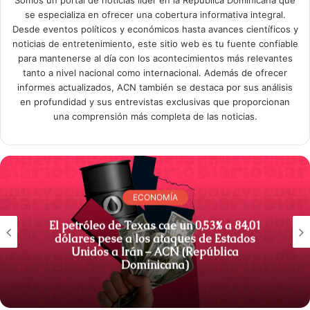
Somos un portal de noticias líder en la República Dominicana que
se especializa en ofrecer una cobertura informativa integral.
Desde eventos políticos y económicos hasta avances científicos y
noticias de entretenimiento, este sitio web es tu fuente confiable
para mantenerse al día con los acontecimientos más relevantes
tanto a nivel nacional como internacional. Además de ofrecer
informes actualizados, ACN también se destaca por sus análisis
en profundidad y sus entrevistas exclusivas que proporcionan
una comprensión más completa de las noticias.
ECONOMÍA
El petróleo de Texas cae un 0,53% a 84,01
dólares pese a los ataques de Estados
Unidos a Irán – ACN (República
Dominicana)