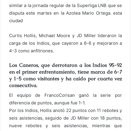
c
similar a la jornada regular de la Superliga LNB que se
o
disputa este martes en la Azotea Mario Ortega. esta
r
ciudad
r
e
Curtis Hollis, Michael Moore y JD Miller lideraron la
o
carga de los Indios, que cayeron a 6-6 y mejoraron a
e
4-3 como anfitriones.
l
e
Los Caneros, que derrotaron a los Indios 95-92
c
en el primer enfrentamiento, tiene marca de 6-7
t
y 1-5 como visitantes y ha caído por cuarta vez
r
consecutiva.
ó
El equipo de FrancoCorisan ganó la serie por
n
diferencia de puntos, aunque fue 1-1.
i
Por los Indios, Hollis anotó 22 puntos con 11 rebotes y
c
o
seis asistencias, seguido de JD Miller con 18 puntos,
nueve rebotes y seis asistencias, mientras que