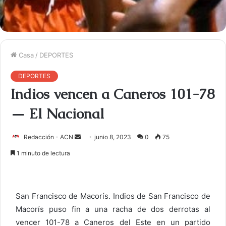
Casa
/
DEPORTES
DEPORTES
Indios vencen a Caneros 101-78
— El Nacional
Redacción - ACN
E
junio 8, 2023
0
75
n
1 minuto de lectura
v
i
a
San Francisco de Macorís. Indios de San Francisco de
r
Macorís puso fin a una racha de dos derrotas al
u
vencer 101-78 a Caneros del Este en un partido
n