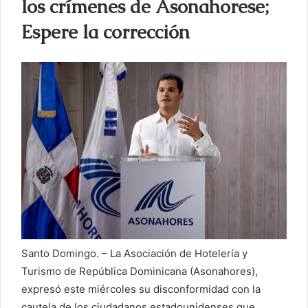
los crímenes de Asonahorese;
c
o
Espere la corrección
r
r
e
o
e
l
e
c
t
r
ó
n
i
c
Santo Domingo. – La Asociación de Hotelería y
o
Turismo de República Dominicana (Asonahores),
expresó este miércoles su disconformidad con la
cautela de los ciudadanos estadounidenses que