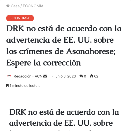
Casa
/
ECONOMÍA
ECONOMÍA
DRK no está de acuerdo con la
advertencia de EE. UU. sobre
los crímenes de Asonahorese;
Espere la corrección
Redacción - ACN
E
junio 8, 2023
0
62
n
1 minuto de lectura
v
i
a
DRK no está de acuerdo con la
r
u
advertencia de EE. UU. sobre
n