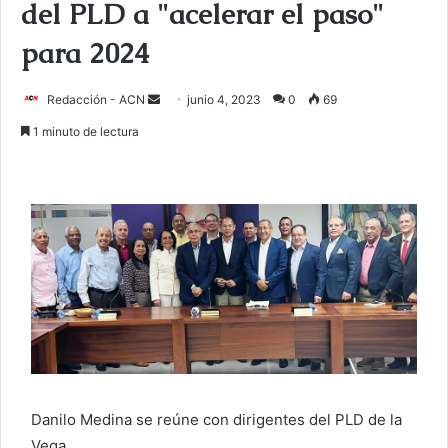
del PLD a "acelerar el paso"
para 2024
Redacción - ACN
E
junio 4, 2023
0
69
n
1 minuto de lectura
v
i
a
r
u
n
c
o
r
r
e
o
Danilo Medina se reúne con dirigentes del PLD de la
e
Vega.