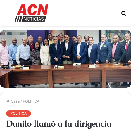
Menú
B
d
Casa
/
POLITICA
POLITICA
Danilo llamó a la dirigencia