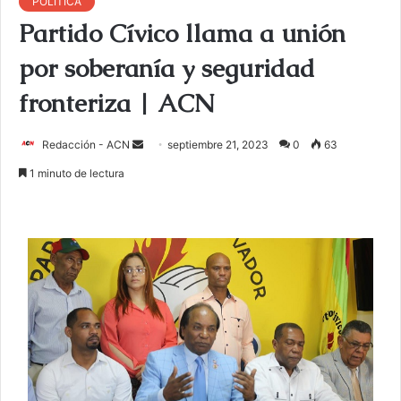
POLITICA
Partido Cívico llama a unión
por soberanía y seguridad
fronteriza | ACN
Redacción - ACN
E
septiembre 21, 2023
0
63
n
1 minuto de lectura
v
i
a
r
u
n
c
o
r
r