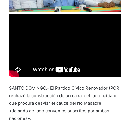
e
o
e
l
e
c
t
r
ó
n
i
c
o
SANTO DOMINGO.- El Partido Cívico Renovador (PCR)
rechazó la construcción de un canal del lado haitiano
que procura desviar el cauce del río Masacre,
«dejando de lado convenios suscritos por ambas
naciones».