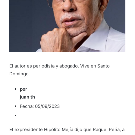
r
e
o
e
l
e
c
t
r
El autor es periodista y abogado. Vive en Santo
ó
Domingo.
n
i
por
c
juan th
o
Fecha: 05/09/2023
El expresidente Hipólito Mejía dijo que Raquel Peña, a