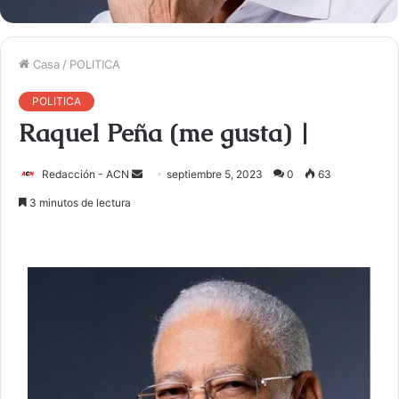
Casa
/
POLITICA
POLITICA
Raquel Peña (me gusta) |
Redacción - ACN
E
septiembre 5, 2023
0
63
n
3 minutos de lectura
v
i
a
r
u
n
c
o
r