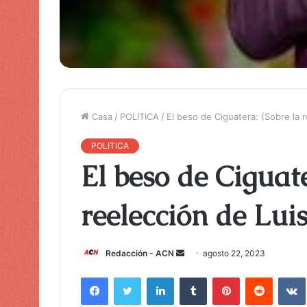
Casa
/
POLITICA
/
El beso de Ciguatera: (Sobre la r
POLITICA
El beso de Ciguate
reelección de Lui
Redacción - ACN
E
agosto 22, 2023
n
Facebook
Twitter
LinkedIn
Tumblr
Pinterest
Reddit
VK
v
i