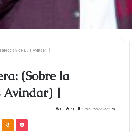
eelección de Luis Avindar) |
ra: (Sobre la
s Avindar) |
0
61
3 minutos de lectura
ontakte
Odnoklassniki
Bolsillo