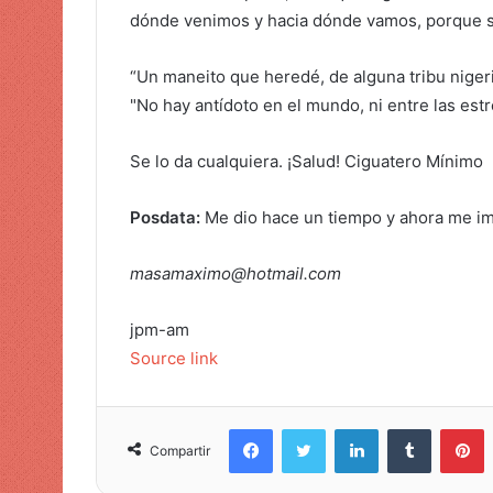
dónde venimos y hacia dónde vamos, porque s
“Un maneito que heredé, de alguna tribu niger
"No hay antídoto en el mundo, ni entre las estre
Se lo da cualquiera. ¡Salud! Ciguatero Mínimo
Posdata:
Me dio hace un tiempo y ahora me i
masamaximo@hotmail.com
jpm-am
Source link
Facebook
Twitter
LinkedIn
Tumblr
Pinterest
Compartir