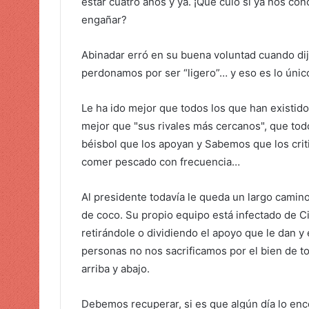
estar cuatro años y ya. ¡Qué culo si ya nos 
engañar?
Abinadar erró en su buena voluntad cuando dijo
perdonamos por ser “ligero”… y eso es lo únic
Le ha ido mejor que todos los que han existid
mejor que "sus rivales más cercanos", que tod
béisbol que los apoyan y Sabemos que los crit
comer pescado con frecuencia…
Al presidente todavía le queda un largo camino 
de coco. Su propio equipo está infectado de C
retirándole o dividiendo el apoyo que le dan y
personas no nos sacrificamos por el bien de t
arriba y abajo.
Debemos recuperar, si es que algún día lo encon