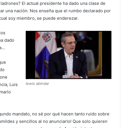
ladrones? El actual presidente ha dado una clase de
rar una nación. Nos enseña que el rumbo declarado por
a cual soy miembro, se puede enderezar.
los
ha dado
da…
que
ndo
bone
lewis abindar
ncia, Luis
amarlo
egundo mandato, no sé por qué hacen tanto ruido sobre
umildes y sencillos al no anunciarlo! Que solo quieren