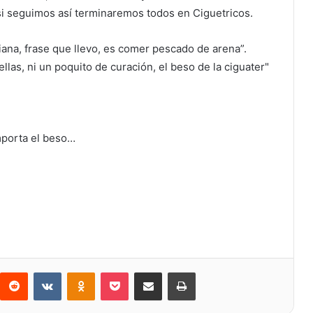
i seguimos así terminaremos todos en Ciguetricos.
iana, frase que llevo, es comer pescado de arena”.
llas, ni un poquito de curación, el beso de la ciguater"
mporta el beso…
Reddit
VKontakte
Odnoklassniki
Bolsillo
Compartir a través de Correo electrónico
Imprimir