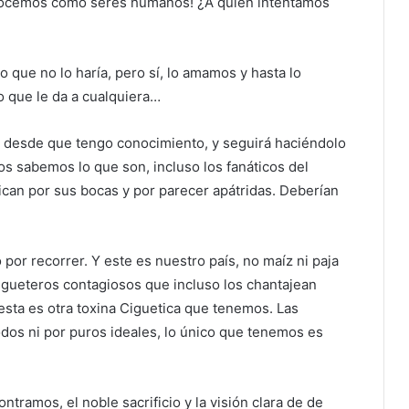
conocemos como seres humanos! ¿A quién intentamos
 que no lo haría, pero sí, lo amamos y hasta lo
o que le da a cualquiera…
o desde que tengo conocimiento, y seguirá haciéndolo
os sabemos lo que son, incluso los fanáticos del
ican por sus bocas y por parecer apátridas. Deberían
por recorrer. Y este es nuestro país, no maíz ni paja
igueteros contagiosos que incluso los chantajean
 esta es otra toxina Ciguetica que tenemos. Las
odos ni por puros ideales, lo único que tenemos es
tramos, el noble sacrificio y la visión clara de de