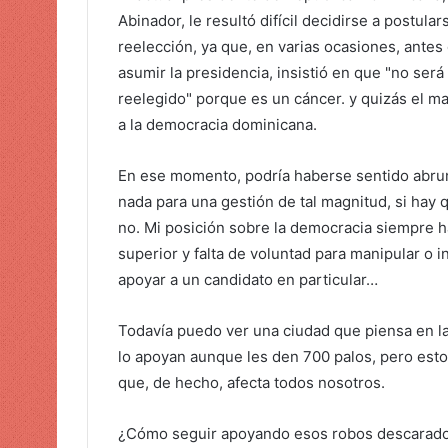
i
Abinador, le resultó difícil decidirse a postulars
c
reelección, ya que, en varias ocasiones, antes
o
asumir la presidencia, insistió en que "no será
reelegido" porque es un cáncer. y quizás el m
a la democracia dominicana.
En ese momento, podría haberse sentido abru
nada para una gestión de tal magnitud, si hay 
no. Mi posición sobre la democracia siempre 
superior y falta de voluntad para manipular o 
apoyar a un candidato en particular…
Todavía puedo ver una ciudad que piensa en la 
lo apoyan aunque les den 700 palos, pero esto 
que, de hecho, afecta todos nosotros.
¿Cómo seguir apoyando esos robos descarado