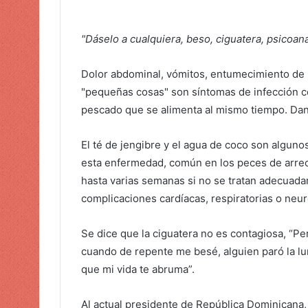
a
r
"Dáselo a cualquiera, beso, ciguatera, psicoana
u
n
Dolor abdominal, vómitos, entumecimiento de 
c
"pequeñas cosas" son síntomas de infección c
o
pescado que se alimenta al mismo tiempo. Dand
r
r
El té de jengibre y el agua de coco son alguno
e
o
esta enfermedad, común en los peces de arreci
e
hasta varias semanas si no se tratan adecuada
l
complicaciones cardíacas, respiratorias o neu
e
c
Se dice que la ciguatera no es contagiosa, “Pe
t
cuando de repente me besé, alguien paró la lu
r
que mi vida te abruma”.
ó
n
Al actual presidente de República Dominicana,